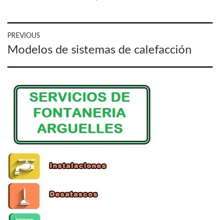
Navegación
PREVIOUS
Previous
Modelos de sistemas de calefacción
de
post:
entradas